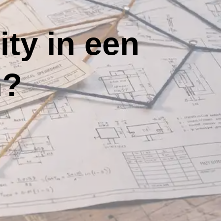
ity in een
n?