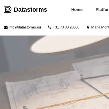
Datastorms
Home
Platfo
Meteen
naar
de
info@datastorms.eu
+31 79 30 20000
Maria Mont
inhoud