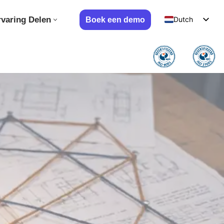
rvaring Delen
Dutch
Boek een demo
German
English