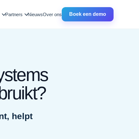
Boek een demo
Partners
Nieuws
Over ons
systems
bruikt?
t, helpt