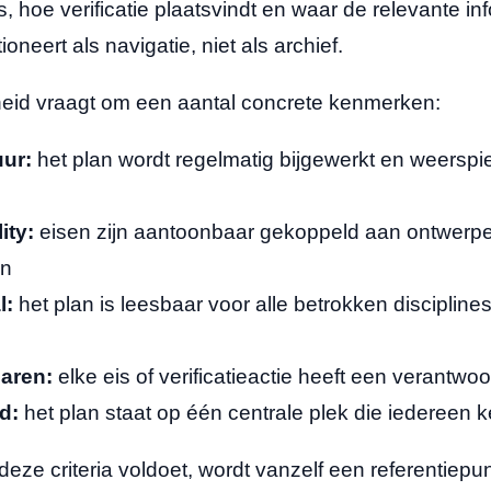
s, hoe verificatie plaatsvindt en waar de relevante inf
oneert als navigatie, niet als archief.
heid vraagt om een aantal concrete kenmerken:
ur:
het plan wordt regelmatig bijgewerkt en weerspie
ity:
eisen zijn aantoonbaar gekoppeld aan ontwerp
en
l:
het plan is leesbaar voor alle betrokken disciplines
naren:
elke eis of verificatieactie heeft een verantwo
d:
het plan staat op één centrale plek die iedereen 
eze criteria voldoet, wordt vanzelf een referentiepun