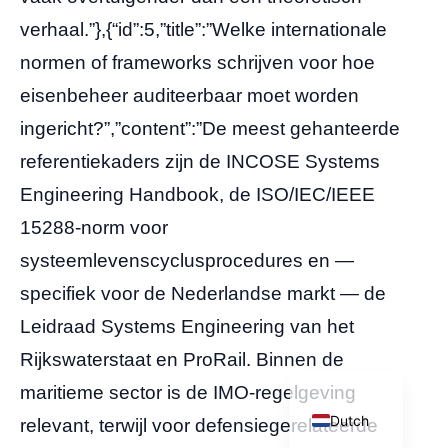
verhaal.”},{“id”:5,”title”:”Welke internationale
normen of frameworks schrijven voor hoe
eisenbeheer auditeerbaar moet worden
ingericht?”,”content”:”De meest gehanteerde
referentiekaders zijn de INCOSE Systems
Engineering Handbook, de ISO/IEC/IEEE
15288-norm voor
systeemlevenscyclusprocedures en —
specifiek voor de Nederlandse markt — de
Leidraad Systems Engineering van het
English
Rijkswaterstaat en ProRail. Binnen de
German
maritieme sector is de IMO-regelgeving
Dutch
relevant, terwijl voor defensiegerelateerde