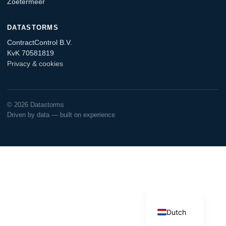
Zoetermeer
DATASTORMS
ContractControl B.V.
KvK 70581819
Privacy & cookies
© 2026 Datastorms
Driven by data — built on experience
English
German
Dutch