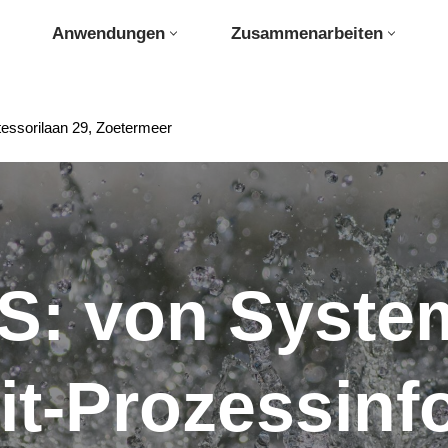
Anwendungen
Zusammenarbeiten
essorilaan 29, Zoetermeer
S: von Syste
it-Prozessinf