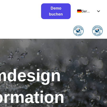
Demo
German
buchen
Dutch
English
mdesign
ormation