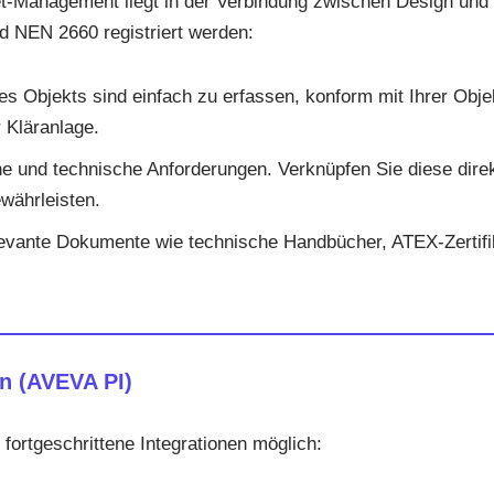
et-Management liegt in der Verbindung zwischen Design und t
d NEN 2660 registriert werden:
es Objekts sind einfach zu erfassen, konform mit Ihrer Obje
 Kläranlage.
e und technische Anforderungen. Verknüpfen Sie diese direk
währleisten.
vante Dokumente wie technische Handbücher, ATEX-Zertifik
en (AVEVA PI)
 fortgeschrittene Integrationen möglich: