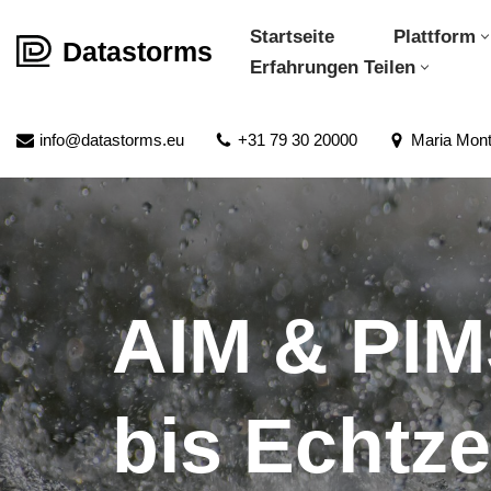
Startseite
Plattform
Datastorms
Zum
Erfahrungen Teilen
Inhalt
springen
info@datastorms.eu
+31 79 30 20000
Maria Mont
AIM & PIM
bis Echtze