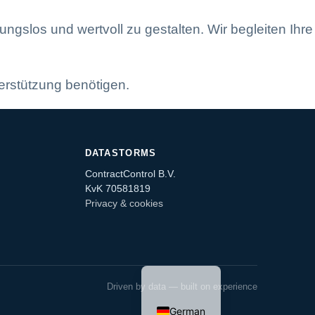
ngslos und wertvoll zu gestalten. Wir begleiten Ihre
erstützung benötigen.
DATASTORMS
ContractControl B.V.
KvK 70581819
Privacy & cookies
English
Driven by data — built on experience
Dutch
German