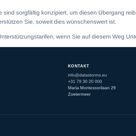
ind sorgfältig konzipiert, um diesen Übergang reibu
rstützen Sie, soweit dies wünschenswert ist.
nterstützungstarifen, wenn Sie auf diesem Weg Unt
KONTAKT
info@datastorms.eu
+31 79 30 20 000
Maria Montessorilaan 29
Zoetermeer