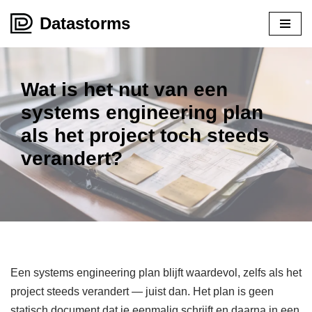
Datastorms
Meteen
naar
de
Wat is het nut van een
inhoud
systems engineering plan
als het project toch steeds
verandert?
Een systems engineering plan blijft waardevol, zelfs als het
project steeds verandert — juist dan. Het plan is geen
statisch document dat je eenmalig schrijft en daarna in een