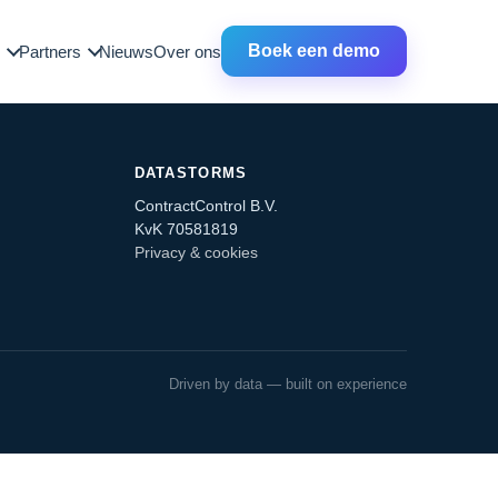
Boek een demo
Partners
Nieuws
Over ons
DATASTORMS
ContractControl B.V.
KvK 70581819
Privacy & cookies
Driven by data — built on experience