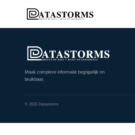
Maak complexe informatie begrijpelijk en
bruikbaar.
© 2026 Datastorms